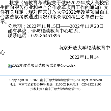
根据《省教育考试院关于做好
2022
年成人高校招
生面向艰苦行业和校企合作改革项目工作的通知》文
件有关规定，现对南京开放大学2022年改革项目自主
命题选拔考试通过情况和拟录取的考生名单进行公
示。
公示期：
2022
年
11
月
15
日——
2022
年
11
月
20
日
如有异议，请与继续教育中心联系。
联系电话：
025-86451896
南京开放大学继续教育中
心
2022
年
11
月
14
2022年改革项目选拔考试名单公示.xlsx
CopyRight 2018-2020 南京开放大学继续教育中心 All Right Reserved
地址：南京市游府西街46号 邮编：210002 联系电话：025-82212196
技术支持：南京开放大学继续教育中心