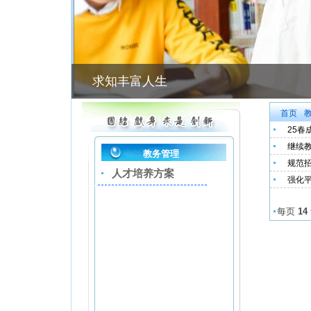
求知丰富人生
首页
25春
继续
教务管理
规范招
人才培养方案
强化
每页
14